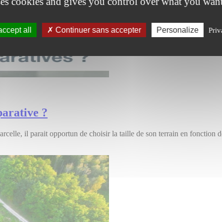
ses cookies and gives you control over what you want
ccept all
Continuer sans accepter
Personalize
Priv
parative ?
rcelle, il parait opportun de choisir la taille de son terrain en fonction d