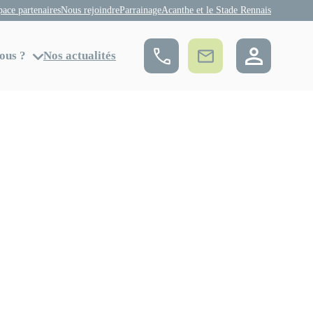
pace partenaires
Nous rejoindre
Parrainage
Acanthe et le Stade Rennais
ous ?
Nos actualités