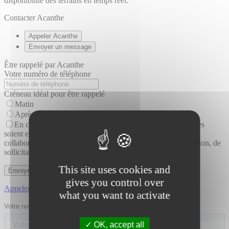
disponibilité des terrains en temps réel.
Contacter Acanthe
Appeler Acanthe
Envoyer un message
Être rappelé par Acanthe
Votre numéro de téléphone
Créneau idéal pour être rappelé
Matin
Après-midi
En cochant cette case, j'accepte que les informations saisies
soient exploitées dans le cadre de la mise en relation avec un
collaborateur Acanthe, la réalisation d'opérations de prospection, de
sollicitation et de communication. (*)
This site uses cookies and
gives you control over
Appeler directement Acanthe
what you want to activate
OK, accept all