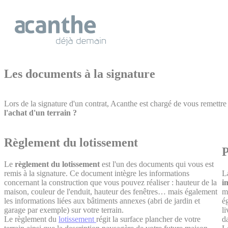
Cookies management panel
Les documents à la signature
Lors de la signature d'un contrat, Acanthe est chargé de vous remettre 
l'achat d'un terrain ?
Règlement du lotissement
P
Le
règlement du lotissement
est l'un des documents qui vous est
remis à la signature. Ce document intègre les informations
L
concernant la construction que vous pouvez réaliser : hauteur de la
i
maison, couleur de l'enduit, hauteur des fenêtres… mais également
mo
les informations liées aux bâtiments annexes (abri de jardin et
é
garage par exemple) sur votre terrain.
li
Le règlement du
lotissement
régit la surface plancher de votre
da