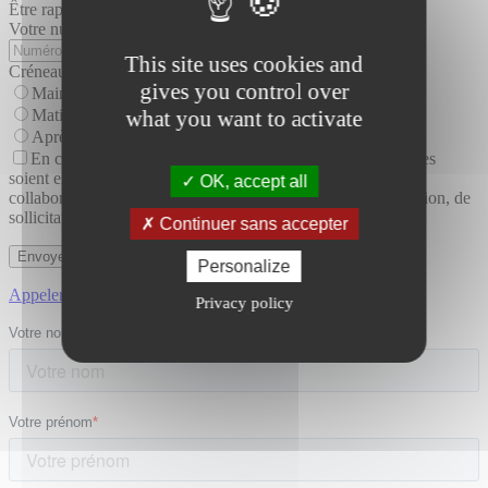
Être rappelé par Acanthe
Votre numéro de téléphone
This site uses cookies and
Créneau idéal pour être rappelé
gives you control over
Maintenant
what you want to activate
Matin
Après-midi
En cochant cette case, j'accepte que les informations saisies
soient exploitées dans le cadre de la mise en relation avec un
OK, accept all
collaborateur Acanthe, la réalisation d'opérations de prospection, de
sollicitation et de communication. (*)
Continuer sans accepter
Personalize
Appeler directement Acanthe
Privacy policy