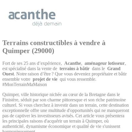
Cookies management panel
Terrains constructibles à vendre à
Quimper (29000)
Fort de ses 25 ans d’expérience,
Acanthe
,
aménageur lotisseur
,
est spécialisé dans la vente de
terrains à bâtir
dans le
Grand
Ouest
. Notre raison d’être ? Que vous deveniez propriétaire et bâtir
ensemble votre
projet de vie
qui vous ressemble.
#MonTerrainMaMaison
Quimper, ville historique nichée au cœur de la Bretagne dans le
Finistère, séduit par son charme pittoresque et son riche patrimoine
culturel. Si vous cherchez à investir dans un terrain, cette destination
exceptionnelle offre une multitude d'opportunités qui ne manqueront
pas de captiver les investisseurs avisés. Cet article vous présentera
les principales raisons d'acquérir un terrain à Quimper, où
authenticité, dynamisme économique et qualité de vie s'unissent
harmonieusement.