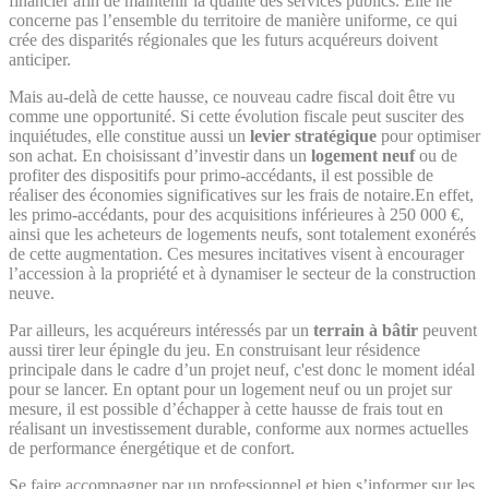
financier afin de maintenir la qualité des services publics. Elle ne
concerne pas l’ensemble du territoire de manière uniforme, ce qui
crée des disparités régionales que les futurs acquéreurs doivent
anticiper.
Mais au-delà de cette hausse, ce nouveau cadre fiscal doit être vu
comme une opportunité. Si cette évolution fiscale peut susciter des
inquiétudes, elle constitue aussi un
levier stratégique
pour optimiser
son achat. En choisissant d’investir dans un
logement neuf
ou de
profiter des dispositifs pour primo-accédants, il est possible de
réaliser des économies significatives sur les frais de notaire.En effet,
les primo-accédants, pour des acquisitions inférieures à 250 000 €,
ainsi que les acheteurs de logements neufs, sont totalement exonérés
de cette augmentation. Ces mesures incitatives visent à encourager
l’accession à la propriété et à dynamiser le secteur de la construction
neuve.
Par ailleurs, les acquéreurs intéressés par un
terrain à bâtir
peuvent
aussi tirer leur épingle du jeu. En construisant leur résidence
principale dans le cadre d’un projet neuf, c'est donc le moment idéal
pour se lancer. En optant pour un logement neuf ou un projet sur
mesure, il est possible d’échapper à cette hausse de frais tout en
réalisant un investissement durable, conforme aux normes actuelles
de performance énergétique et de confort.
Se faire accompagner par un professionnel et bien s’informer sur les