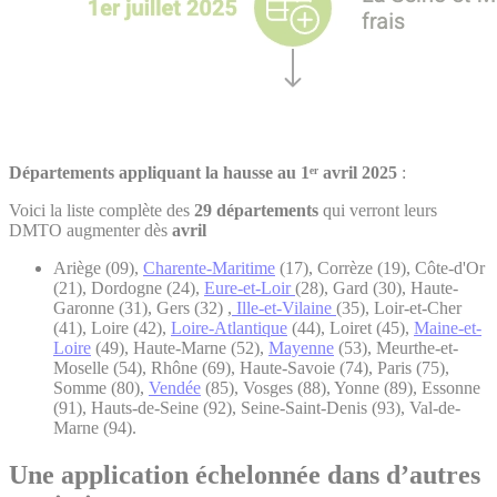
Départements appliquant la hausse au 1ᵉʳ avril 2025
:
Voici la liste complète des
29 départements
qui verront leurs
DMTO augmenter dès
avril
Ariège (09),
Charente-Maritime
(17), Corrèze (19), Côte-d'Or
(21), Dordogne (24),
Eure-et-Loir
(28), Gard (30), Haute-
Garonne (31), Gers (32) ,
Ille-et-Vilaine
(35), Loir-et-Cher
(41), Loire (42),
Loire-Atlantique
(44), Loiret (45),
Maine-et-
Loire
(49), Haute-Marne (52),
Mayenne
(53), Meurthe-et-
Moselle (54), Rhône (69), Haute-Savoie (74), Paris (75),
Somme (80),
Vendée
(85), Vosges (88), Yonne (89), Essonne
(91), Hauts-de-Seine (92), Seine-Saint-Denis (93), Val-de-
Marne (94).
Une application échelonnée dans d’autres