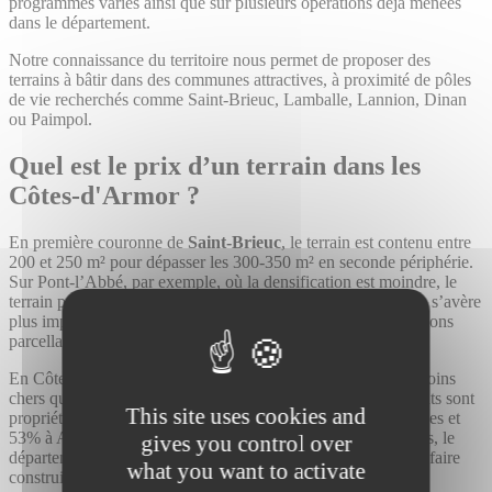
programmes variés ainsi que sur plusieurs opérations déjà menées
dans le département.
Notre connaissance du territoire nous permet de proposer des
terrains à bâtir dans des communes attractives, à proximité de pôles
de vie recherchés comme Saint-Brieuc, Lamballe, Lannion, Dinan
ou Paimpol.
Quel est le prix d’un terrain
dans les
Côtes-d'Armor
?
En première couronne de
Saint-Brieuc
, le terrain est contenu entre
200 et 250 m² pour dépasser les 300-350 m² en seconde périphérie.
Sur Pont-l’Abbé, par exemple, où la densification est moindre, le
terrain peut atteindre les 450 m². En secteur diffus, la surface s’avère
plus importante même si de plus en plus, elle résulte de divisions
parcellaires et dépasse peu les 600 à 700 m².
En Côtes d’Armor, les prix de l’immobilier sont beaucoup moins
chers qu’en région parisienne ou
nantaise
. 70.8% des habitants sont
This site uses cookies and
propriétaires de leur résidence principale, contre 37% à Rennes et
53% à Angers… Du bord de mer jusqu’à l’intérieur des terres, le
gives you control over
département dispose d’une offre foncière intéressante pour y faire
what you want to activate
construire sa résidence principale ou secondaire.