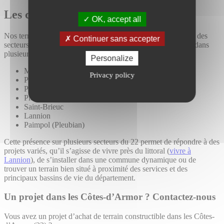
Les communes où nous intervenons
OK, accept all
Nos terrains à bâtir dans les Côtes-d’Armor s’inscrivent dans des
Continuer sans accepter
secteurs attractifs du département. Nos terrains sont présents dans
plusieurs communes et pôles de vie recherchés du 22 :
Personalize
Minihy-Tréguier
Privacy policy
Pléneuf-Val-André
Pleubian
Pleumeur-Bodou
Saint-Brieuc
Lannion
Paimpol (Pleubian)
Cette présence sur plusieurs secteurs du 22 permet de répondre à des
projets variés, qu’il s’agisse de vivre près du littoral (
vivre à
Lannion
), de s’installer dans une commune dynamique ou de
trouver un terrain bien situé à proximité des services et des
principaux bassins de vie du département.
Un projet dans les Côtes-d’Armor ? Contactez-nous
Vous avez un projet d’achat de terrain constructible dans les Côtes-