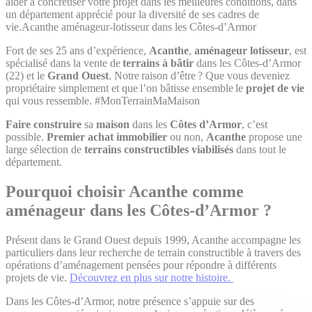
aider à concrétiser votre projet dans les meilleures conditions, dans
un département apprécié pour la diversité de ses cadres de
vie.Acanthe aménageur-lotisseur dans les Côtes-d’Armor
Fort de ses 25 ans d’expérience,
Acanthe
,
aménageur lotisseur
, est
spécialisé dans la vente de
terrains à bâtir
dans les Côtes-d’Armor
(22) et le
Grand Ouest
. Notre raison d’être ? Que vous deveniez
propriétaire simplement et que l’on bâtisse ensemble le
projet de vie
qui vous ressemble. #MonTerrainMaMaison
Faire construire
sa
maison
dans les
Côtes d’Armor
, c’est
possible.
Premier achat immobilier
ou non,
Acanthe
propose une
large sélection de
terrains constructibles viabilisés
dans tout le
département.
Pourquoi choisir Acanthe comme
aménageur dans les Côtes-d’Armor ?
Présent dans le Grand Ouest depuis 1999, Acanthe accompagne les
particuliers dans leur recherche de terrain constructible à travers des
opérations d’aménagement pensées pour répondre à différents
projets de vie.
Découvrez en plus sur notre histoire.
Dans les Côtes-d’Armor, notre présence s’appuie sur des