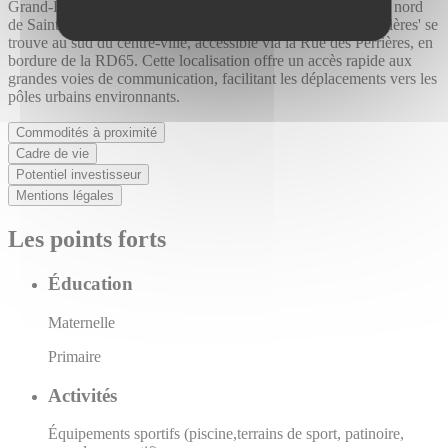
Grand-Lieu, à seulement 15 km au sud de Nantes et 8 km au nord
de Saint-Philbert-de-Grand-Lieu. Le projet 'Le Clos des Perrières' se
trouve au sud du centre-ville, accessible via la Rue des Perrières, en
bordure de la RD65. Cette localisation offre un accès rapide aux
grandes voies de communication, facilitant les déplacements vers les
pôles urbains environnants.
Commodités à proximité
Cadre de vie
Potentiel investisseur
Mentions légales
Les points forts
Éducation
Maternelle
Primaire
Activités
Équipements sportifs (piscine,terrains de sport, patinoire,