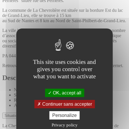
Perrières" située rue des Perrières.
La commune de La Chevrolière est située sur la bordure Est du lac
de Grand-Lieu, elle se trouve à 15 km
au Sud de Nantes et 8 km au Nord de Saint-Philbert-de-Grand-Lieu.
La ville bénéficie d’un tissu associatif dynamique tant par le nombre
d’associations et de bénévoles impliqués : sport, culture, artistique
ou social, les domaines d’intervention des associations sont très
diversifiés.
PA 044 041 24 A0001 du 05/08/2024
This site uses cookies and
Retrouvez l'ensemble de nos lots disponibles sur notre site internet.
gives you control over
what you want to activate
Descriptif
Nantes 20 min
OK, accept all
Saint-Philbert-de-Grand-Lieu 10 min
Rezé 25 min
Continuer sans accepter
Accès D137 direct
Personalize
Situation du quartier
Privacy policy
La Chevrolière est idéalement située sur la bordure Est du lac de