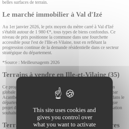
belles surfaces de terrain.
Le marché immobilier à Val d'Izé
Au 1er janvier 2026, le prix moyen du mètre carré à Val d'Izé
s'établit autour de 1 980 €*, tous types de biens confondus. Ce
niveau de prix positionne la commune dans une fourchette
accessible pour l'est de l'Ille-et-Vilaine, tout en reflétant la
progression continue de la demande résidentielle dans ce secteur
stratégique du département.
*Source : Meilleursagents 2026
Terrains à vendre en Ille-et-Vilaine (35)
Ce programme de terrains à Val d'Izé s'inscrit dans la sélection
globale de
terrains à vendre en Ille-et-Vilaine (35)
, proposée par
Acanthe. L'ensemble des opportunités foncières disponibles dans le
département est consultable en ligne, pour accompagner chaque
projet de construction selon les besoins, le budget et la localisation
This site uses cookies and
souhaitée.
gives you control over
what you want to activate
Terrains à bâtir entre Vitré et Fougères