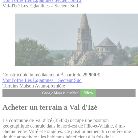
Voir l'offre Les Eglantines Secteur Sud 2
Val-d'Izé
Les Eglantines – Secteur Sud
Constructible immédiatement
À partir de
29 900 €
Voir l'offre Les Eglantines – Secteur Sud
Terrains
Maison
Avant-première
Allow
Google Maps is disabled.
Acheter un terrain à Val d'Izé
La commune de Val d'Izé (35450) occupe une position
géographique centrale dans le nord-est de l'Ille-et-Vilaine, à mi-
chemin entre Vitré et Fougères. Ce positionnement lui confère une
double attractivité : les habitants bénéficient à la fois de la