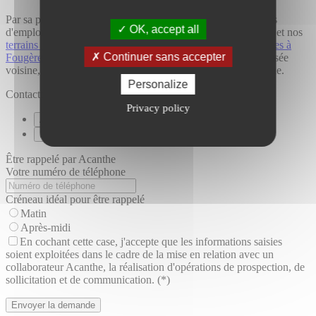
Par sa position centrale, Val-d'Izé donne accès à deux bassins
OK, accept all
d'emploi. D'un côté, découvrez nos
terrains viabilisés à Vitré
et nos
terrains à bâtir à Cornillé
; de l'autre, nos
terrains constructibles à
Continuer sans accepter
Fougères
. Nos
terrains à bâtir à Pocé-les-Bois
, commune boisée
voisine, complètent cette sélection dans l'est de l'Ille-et-Vilaine.
Personalize
Contacter Acanthe
Privacy policy
Appeler Acanthe
Envoyer un message
Être rappelé par Acanthe
Votre numéro de téléphone
Créneau idéal pour être rappelé
Matin
Après-midi
En cochant cette case, j'accepte que les informations saisies
soient exploitées dans le cadre de la mise en relation avec un
collaborateur Acanthe, la réalisation d'opérations de prospection, de
sollicitation et de communication. (*)