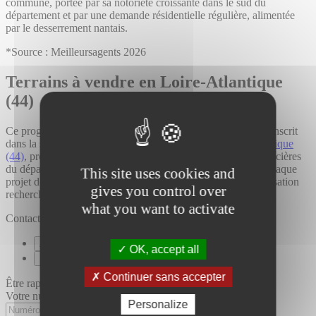
commune, portée par sa notoriété croissante dans le sud du
département et par une demande résidentielle régulière, alimentée
par le desserrement nantais.
*Source : Meilleursagents 2026
Terrains à vendre en Loire-Atlantique
(44)
Ce programme de terrains à Saint-Philbert-de-Grand-Lieu s'inscrit
dans la sélection globale de
terrains à vendre en Loire-Atlantique
(44)
, proposée par Acanthe. L'ensemble des opportunités foncières
du département est accessible en ligne, pour accompagner chaque
This site uses cookies and
projet de construction selon les besoins, le budget et la localisation
gives you control over
recherchée.
what you want to activate
Contacter Acanthe
Appeler Acanthe
OK, accept all
Envoyer un message
Continuer sans accepter
Être rappelé par Acanthe
Votre numéro de téléphone
Personalize