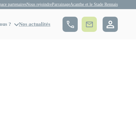
pace partenaires
Nous rejoindre
Parrainage
Acanthe et le Stade Rennais
ous ?
Nos actualités