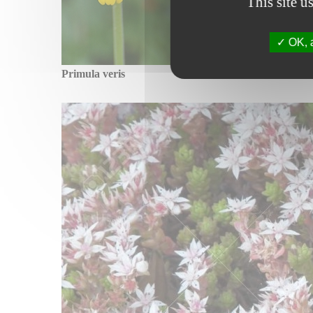
This site u
OK, a
Primula veris