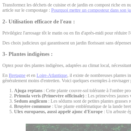
Transformez les déchets de cuisine et de jardin en compost riche en nu
article sur le compostage :
Pourquoi mettre un composteur dans son ja
2-
Utilisation efficace de l'eau
:
Privilégiez l'arrosage tôt le matin ou en fin d'après-midi pour réduire l
Des choix judicieux qui garantissent un jardin florissant sans dépense
3-
Plantes indigènes :
Optez pour des plantes indigènes, adaptées au climat local, nécessitant 
En
Bretagne
et en
Loire-Atlantique
, il existe de nombreuses plantes in
généralement moins d'entretien. Voici quelques exemples à envisager 
Ajuga reptans
: Cette plante couvre-sol tolérante à l'ombre pro
Primula veris (Primevère officinale)
: Les primevères jaunes v
Sedum anglicum
: Les sédums sont de petites plantes grasses ré
Bruyère commune
: Une plante emblématique de la lande bret
Ulex europaeus, aussi appelé ajonc d'Europe
: Un arbuste ép