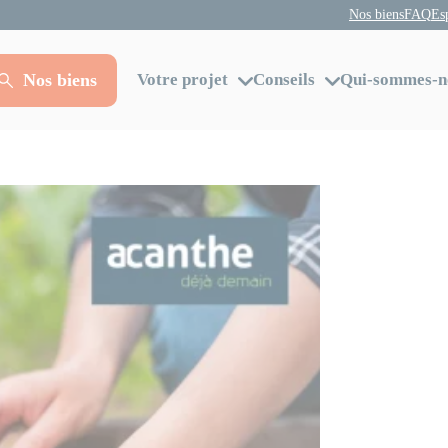
Nos biens
FAQ
Es
Nos biens
Votre projet
Conseils
Qui-sommes-n